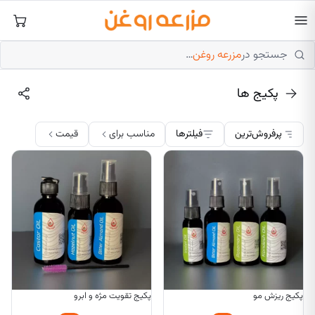
فتن
ه
حتوا
جستجو در
مزرعه روغن
…
پکیج ها
پرفروش‌ترین
فیلترها
مناسب برای
قیمت
پکیج ریزش مو
پکیج تقویت مژه و ابرو