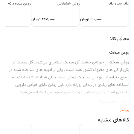
دانه سیاه دانه
روغن خشخاش
روغن سیاه دانه
۱۹۰,۰۰۰
تومان
۴۶۵,۰۰۰
تومان
۰۰۰
معرفی کالا
روغن میخک
روغن میخک
از جوانه‌ی خشک گل میخک استخراج می‌شود. گل میخک که
یکی از گل های معروف کشور هند است , یکی از ادویه های شناخته شده در
سطح دنیاست . روغــن میــخک ممکن است خیلی شناخته شده نباشد اما
استفاده های زیادی در زندگی روزانه دارد .این روغن دارای خواص دارویی
متعددی است و برای تسکین درد به صورت موضعی استفاده می‌شود.
خواص روغن میخک :
بیشتر
کالاهای مشابه
افزایش گردش خون: