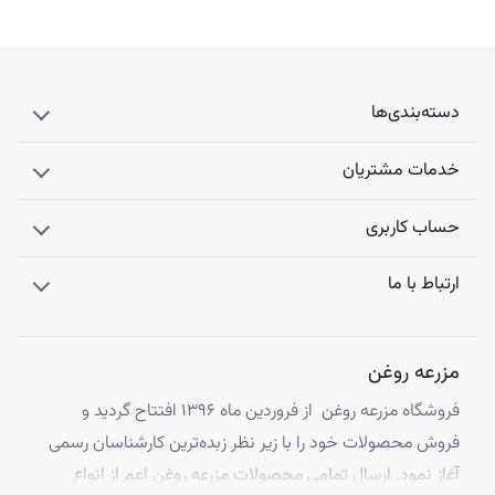
محصولات
پن رزماری — پن آرگان — روغن بادام تلخ
مرتبط
دسته‌بندی‌ها
پن دست ساز فندق
یک گزینه عالی برای آقایان بوده تا بتوانند ریزش موی خود
را کنترل و درمان کنند. فروش و
خرید انواع پن دست ساز طبیعی
توسط
خدمات مشتریان
فروشگاه اینترنتی مزرعه روغن، بزرگترین فروشگاه اینترنتی محصولات ارگانیک
انجام می‌ گیرد. اگر برای روشن و شفاف کردن پوست صورت، لایه برداری
حساب کاربری
پوست و همچنین آبرسانی به پوست بدن خود قصد استفاده از محصولات
طبیعی را دارید، انواع پن دست ساز را به شما پیشنهاد می‌ دهیم.
ارتباط با ما
مزرعه روغن
فروشگاه مزرعه روغن از فروردین ماه ۱۳۹۶ افتتاح گردید و
فروش محصولات خود را با زیر نظر زبده‌ترین کارشناسان رسمی
آغاز نمود. ارسال تمامی محصولات مزرعه روغن اعم از انواع