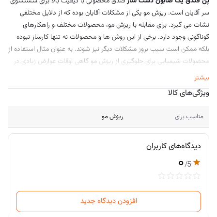
پن فندق یک صابون دست‌ ساز
فندق محصولی با کیفیت بالا برای شستشوی
سر آقایان است. ریزش مو یکی از مشکلات آقایان بوده که از دلایل مختلفی
نشات می‌ گیرد. برای مقابله با ریزش مو، محصولات مختلف و راهکارهای
گوناگونی وجود دارد. برخی از این روش‌ ها و محصولات نه تنها کارساز نبوده
بلکه ممکن است سبب بروز مشکلات دیگر نیز شوند. به عنوان مثال استفاده از
محصولات شیمیایی برای جلوگیری از ریزش مو گاهی اوقات عوارض زیادی در
پی دارد. در این شرایط بسیاری از افراد ترجیح می‌ دهند به سراغ به کارگیری
بیشتر
محصولات طبیعی بروند.
ویژگی‌های کالا
مناسب برای
ریزش مو
مشخصه
اطلاعات محصول
نام
دیدگاه‌های کاربران
پن فندق
محصول
۰
/5
نوع
پن شوینده گیاهی مخصوص مو
محصول
افزودن دیدگاه جدید
ویژگی