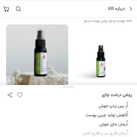
فتن
جستجو در
مزرعه روغن
…
درباره کالا
ه
حتوا
›
›
خانه
پوست و مو
روغن پوست و مو
۲
روغن درخت چای
از بین بردن جوش
کاهش تولید چربی پوست
درمان جای جوش
درمان قارچ سر و قارچ ناخن