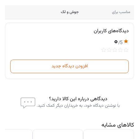
است. اهداف مختلفی برای مصرف روغن درخت چای می‌ توان در نظر گرفت.
این روغن ارگانیک با توجه به خواصی که دارد شما را یاری می کند تا پوست
مناسب برای
جوش و لک
خود را شاداب و سالم نگه دارید.
دیدگاه‌های کاربران
۰
مشخصه
اطلاعات محصول
/5
نام
روغن درخت چای خالص (Tea Tree Oil)
محصول
افزودن دیدگاه جدید
از بین بردن جوش و کاهش تولید چربی پوست —
عملکرد
درمان جای جوش — درمان قارچ پوست سر و
ناخن — دورکننده حشرات طبیعی
دیدگاهی درباره این کالا دارید؟
با نوشتن دیدگاه خود، به خریداران دیگر کمک کنید.
نوع
روغن گیاهی خالص — گرید آرایشی و مراقبتی —
محصول
100٪ طبیعی و بدون افزودنی شیمیایی
کالاهای مشابه
ضدباکتری و ضدقارچ طبیعی — جذب سریع بدون
ویژگی