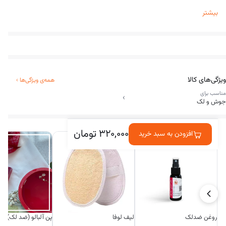
دور کننده حشرات
بیشتر
حجم 30 میل
برای روش استفاده QR روی محصول را اسکن کنید
ویژگی‌های کالا
همه‌ی ویژگی‌ها
›
مناسب برای
›
جوش و لک
در کنارش خریداری شده
۳۲۰,۰۰۰
تومان
افزودن به سبد خرید
روغن ضدلک
لیف لوفا
پن آلبالو (ضد لک)