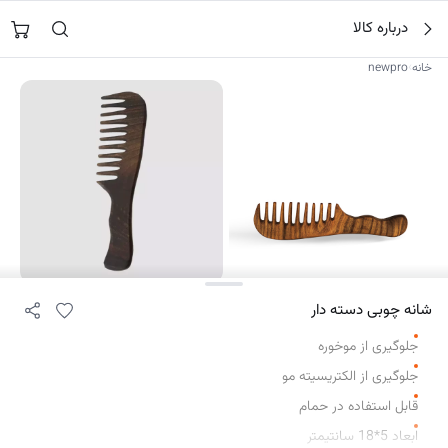
فتن
جستجو در
مزرعه روغن
…
درباره کالا
ه
حتوا
›
خانه
newpro
۲
شانه چوبی دسته دار
جلوگیری از موخوره
جلوگیری از الکتریسیته مو
قابل استفاده در حمام
ابعاد 5*18 سانتیمتر