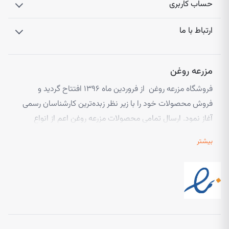
حساب کاربری
در فروشگاه آنلاین مزرعه روغن امکان بررسی
قیمت روغن پخت و پز
طبیعی
را فراهم کرده‌ ایم. اگر به دنبال
خرید روغن سرخ کردنی
ارتباط با ما
ارگانیک
هستید، محصولات موجود در فروشگاه مار را بررسی کنید.
مزرعه روغن
فروشگاه مزرعه روغن از فروردین ماه ۱۳۹۶ افتتاح گردید و
فروش محصولات خود را با زیر نظر زبده‌ترین کارشناسان رسمی
آغاز نمود. ارسال تمامی محصولات مزرعه روغن اعم از انواع
روغن های خوراکی گیاهی، روغن های گیاهی با مصارف زیبایی و
بیشتر
انواع کره های گیاهی از طریق پست و یا از طریق پیک در صورت
خواست شما مشتری عزیز امکان پذیر است. تیم مزرعه روغن
روغن خوراکی ارگانیک چیست؟
همیشه پاسخگوی مشتریان خود می‌باشد و تا زمان رسیدن
محصول به دست مشتری خود را ملزم به پیگیری می‌داند.
روغن ارگانیک
به نوعی روغن گفته می‌ شود که برای تهیه آن به هیچ
عنوان فرآيند شیمیایی مورد استفاده قرار نمی‌ گیرد. این دسته از