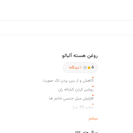
اکسسوری و حمام
پکیج ها
مقالات
روغن هسته آلبالو
۵
›
|
۱ دیدگاه
(۱)
کاهش و از بین بردن لک صورت
روشن کردن کشاله ران
افزایش میل جنسی خانم ها
حجم 30 میل
برای روش استفاده QR روی محصول را اسکن کنید
بیشتر
ویژگی‌های کالا