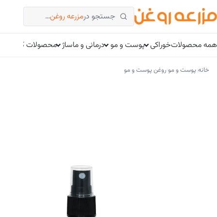
فتن
جستجو در
مزرعه روغن
…
ه
حتوا
همه محصولات
خوراکی
پوست و مو
درمانی و ماساژ
محصولات کتوژنیک
›
›
خانه
پوست و مو
روغن پوست و مو