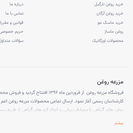
خرید روغن نارگیل
درباره ما
خرید روغن آرگان
تماس با ما
یکی از مهمترین و پرکاربردترین خواص این روغن، استفاده از ان برای
از بین ب
خرید ماسک مو
قوانین و مقررا
آشکار می شود. امروزه از این روغن به مقدار زیاد در تهیه مواد آرایشی و بهدا
روغن ماساژ
حریم خصوصی
محصولات اورگانیک
سؤالات متداول
مزرعه روغن
فروشگاه مزرعه روغن از فروردین ماه ۱۳۹۶ افتتا
کارشناسان رسمی آغاز نمود. ارسال تمامی محصولات مزرعه روغن اعم از
روغن های گیاهی با مصارف زیبایی و انواع کره های گیاهی از طریق پس
خواست شما مشتری عزیز امکان پذیر است. تیم مزرعه روغن همیشه 
بیشتر
تا زمان رسیدن محصول به دست مشتری خود را ملزم به پیگیری می‌دان