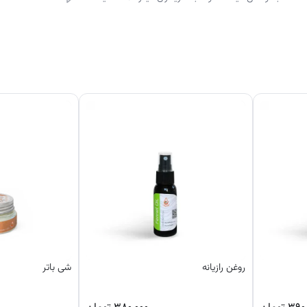
روغن رازیانه
شی باتر