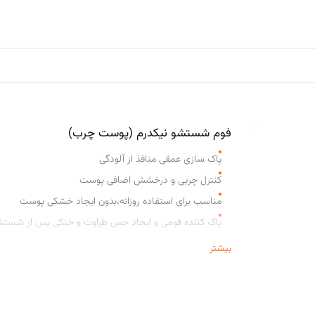
اکسسوری و حمام
پکیج ها
مقالات
فوم شستشو نیکدرم (پوست چرب)
پاک سازی عمقی منافذ از آلودگی
کنترل چربی و درخشش اضافی پوست
مناسب برای استفاده روزانه،بدون ایجاد خشکی پوست
پاک کننده فومی و ایجاد حس طراوت و خنکی پس از شستش
بر پایه عصاره نیلوفر آبی،عصاره لیمو،عصاره نعنا،روغن انار
بیشتر