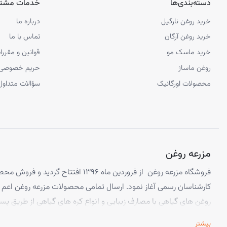
شرایط نگهداری
پس ا
دسته‌بندی‌ها
خدمات مشتر
خرید روغن نارگیل
درباره ما
محصولات مرتبط
روغن 
خرید روغن آرگان
تماس با ما
خرید ماسک مو
قوانین و مقررا
مزایای شونه چوبی گردو سایز جیبی
روغن ماساژ
حریم خصوصی
شانه چوبی کوچک دشمن موخوره است. یک ابزار کوچک اما کاربردی که می‌ توان
محصولات اورگانیک
سؤالات متداول
خود با استفاده از محصولات طبیعی هستید، در کنار روغن‌ های پوست و مو تو
شکستگی تار موهای شما نیز جلوگیری می‌ کند.
مزرعه روغن
فروشگاه مزرعه روغن از فروردین ماه ۱۳۹۶ افتتا
کارشناسان رسمی آغاز نمود. ارسال تمامی محصولات مزرعه روغن اعم از
روغن های گیاهی با مصارف زیبایی و انواع کره های گیاهی از طریق پس
خواست شما مشتری عزیز امکان پذیر است. تیم مزرعه روغن همیشه 
بیشتر