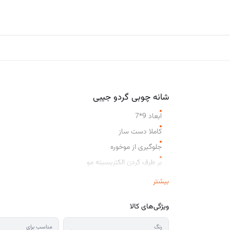
اکسسوری و حمام
پکیج ها
مقالات
شانه چوبی گردو جیبی
ابعاد 9*7
کاملا دست ساز
جلوگیری از موخوره
بر طرف کردن الکتریسیته مو
دارای گره طبیعی چوب
بیشتر
قابل استفاده داخل حمام
ویژگی‌های کالا
ساخته شده از چوب گردو
رنگ
مناسب برای