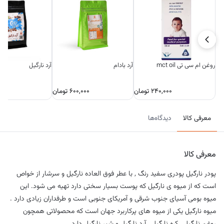
روغن ام سی تی mct oil
آرد بادام
آرد نارگیل
۲۴۰,۰۰۰
تومان
۶۰۰,۰۰۰
تومان
۰۰۰
معرفی کالا
دیدگاه‌ها
معرفی کالا
پودر نارگیل پودری سفید رنگ , با عطر فوق العاده نارگیل و سرشار از خواص
است که از میوه ی نارگیل که پوست بسیار سختی دارد تهیه می شود. این
میوه بومی آسیای جنوب شرقی و آمریکای جنوبی است و طرفداران زیادی دارد .
میوه نارگیل یکی از میوه های پرکاربرد جهان است که محصولاتی همچون
روغن نارگیل ,
کره نارگیل,
آرد نارگیل و
شیر نارگیل دارد.